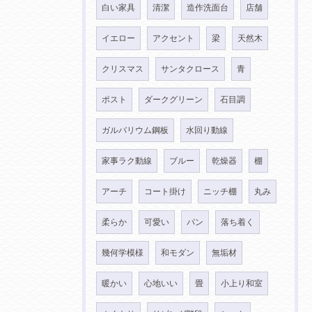
白い家具
清潔
造作洗面台
店舗
イエロー
アクセント
梁
天然木
クリスマス
サンタクロース
青
ポスト
ダークグリーン
石目調
ガルバリウム鋼板
水回り動線
家事ラク動線
ブルー
乾燥器
棚
アーチ
コート掛け
ニッチ棚
丸み
柔らか
可愛い
パン
落ち着く
幾何学模様
和モダン
無垢材
暖かい
心地いい
畳
小上り和室