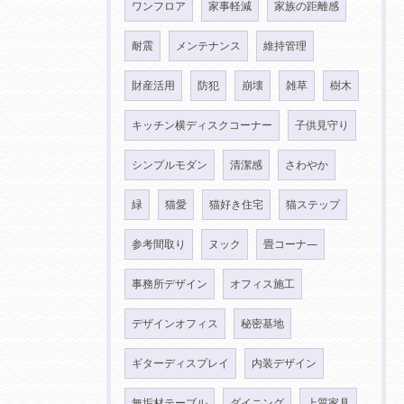
ワンフロア
家事軽減
家族の距離感
耐震
メンテナンス
維持管理
財産活用
防犯
崩壊
雑草
樹木
キッチン横ディスクコーナー
子供見守り
シンプルモダン
清潔感
さわやか
緑
猫愛
猫好き住宅
猫ステップ
参考間取り
ヌック
畳コーナ―
事務所デザイン
オフィス施工
デザインオフィス
秘密基地
ギターディスプレイ
内装デザイン
無垢材テーブル
ダイニング
上質家具