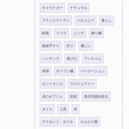
キャラクター
ナチュラル
ブラックアイアン
バルコニー
暮らし
欧風
リース
ニッチ
飾り棚
曲線手すり
灯り
優しい
ハンモック
遊び心
ワンちゃん
肉球
オープン棚
パーテーション
エントランス
ラグジュアリー
花のオブジェ
吹抜
造作洗面化粧台
タイル
上質
赤
アクセント タイル
小上がり畳