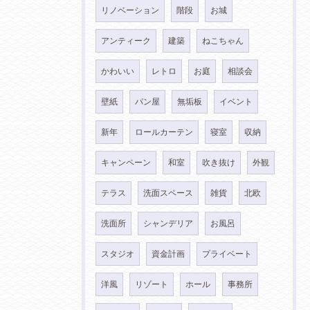
リノベーション
階段
お城
アンティーク
建築
ねこちゃん
かわいい
レトロ
お庭
相談会
壁紙
パン屋
無垢板
イベント
新年
ロールカーテン
寝室
収納
キャンペーン
和室
吹き抜け
外観
テラス
洗面スペース
雑貨
北欧
洗面所
シャンデリア
お風呂
スタジオ
資金計画
プライベート
洋風
リゾート
ホール
事務所