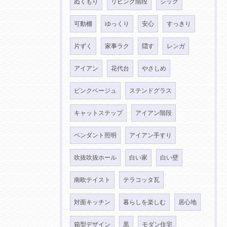
ぬくもり
リビング階段
シック
可動棚
ゆっくり
安心
すっきり
片ずく
家事ラク
隠す
レンガ
アイアン
花代台
やさしめ
ピンクベージュ
ステンドグラス
キャットステップ
アイアン階段
ペンダント照明
アイアン手すり
吹抜吹抜ホール
白い家
白い壁
南欧テイスト
テラコッタ瓦
対面キッチン
暮らしを楽しむ
居心地
箱型デザイン
黒
モダン住宅