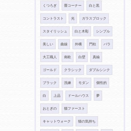
くつろぎ
畳コーナー
白と黒
コントラスト
光
ガラスブロック
スタイリッシュ
白と木彫
シンプル
美しい
曲線
外構
門柱
バラ
大工職人
南欧
白壁
真鍮
ゴールド
クラシック
ダブルシンク
ブラック
洗練
モダン
個性的
白
上品
ドールハウス
夢
おとぎの
猫ファースト
キャットウォーク
猫の気持ち