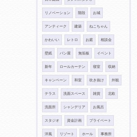
リノベーション
階段
お城
アンティーク
建築
ねこちゃん
かわいい
レトロ
お庭
相談会
壁紙
パン屋
無垢板
イベント
新年
ロールカーテン
寝室
収納
キャンペーン
和室
吹き抜け
外観
テラス
洗面スペース
雑貨
北欧
洗面所
シャンデリア
お風呂
スタジオ
資金計画
プライベート
洋風
リゾート
ホール
事務所