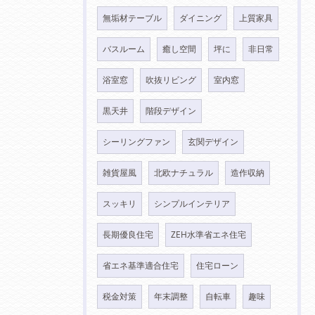
無垢材テーブル
ダイニング
上質家具
バスルーム
癒し空間
坪に
非日常
浴室窓
吹抜リビング
室内窓
黒天井
階段デザイン
シーリングファン
玄関デザイン
雑貨屋風
北欧ナチュラル
造作収納
スッキリ
シンプルインテリア
長期優良住宅
ZEH水準省エネ住宅
省エネ基準適合住宅
住宅ローン
税金対策
年末調整
自転車
趣味