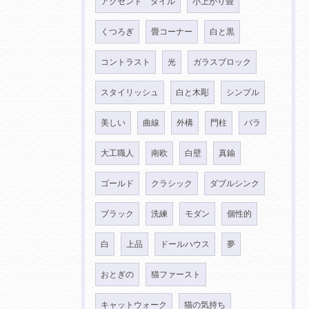
アクセント タイル
小上がり畳
くつろぎ
畳コーナー
白と黒
コントラスト
光
ガラスブロック
スタイリッシュ
白と木彫
シンプル
美しい
曲線
外構
門柱
バラ
大工職人
南欧
白壁
真鍮
ゴールド
クラシック
ダブルシンク
ブラック
洗練
モダン
個性的
白
上品
ドールハウス
夢
おとぎの
猫ファースト
キャットウォーク
猫の気持ち