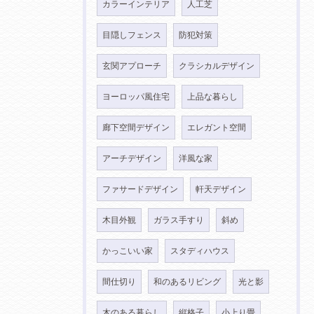
カラーインテリア
人工芝
目隠しフェンス
防犯対策
玄関アプローチ
クラシカルデザイン
ヨーロッパ風住宅
上品な暮らし
廊下空間デザイン
エレガント空間
アーチデザイン
洋風な家
ファサードデザイン
軒天デザイン
木目外観
ガラス手すり
斜め
かっこいい家
スタディハウス
間仕切り
和のあるリビング
光と影
木のある暮らし
縦格子
小上り畳