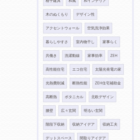
格子建具
和風
和インテリア
木のぬくもり
デザイン性
アクセントウォール
空気洗浄効果
暮らしやすさ
室内物干し
家事らく
共働き
洗濯動線
家事効率
ZEH
高性能住宅
エコ住宅
太陽光発電の家
光熱費削減
断熱性能
ZEH住宅補助金
高断熱
ボタニカル
北欧デザイン
腰壁
広々玄関
明るい玄関
階段下収納
収納アイデア
収納工夫
デットスペース
間取りアイデア