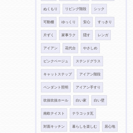
ぬくもり
リビング階段
シック
可動棚
ゆっくり
安心
すっきり
片ずく
家事ラク
隠す
レンガ
アイアン
花代台
やさしめ
ピンクベージュ
ステンドグラス
キャットステップ
アイアン階段
ペンダント照明
アイアン手すり
吹抜吹抜ホール
白い家
白い壁
南欧テイスト
テラコッタ瓦
対面キッチン
暮らしを楽しむ
居心地