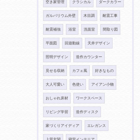
空き家管理
クラシカル
ダークカラー
ガルバリウム外壁
木目調
耐震工事
耐震補強
浴室
洗面室
間取り図
平面図
回遊動線
天井デザイン
照明デザイン
造作カウンター
見せる収納
カフェ風
好きなもの
大人可愛い
色使い
アイアン小物
おしゃれ床材
ワークスペース
リビング学習
造作ディスク
家づくりアイディア
エレガンス
上質玄関
寝室インテリア