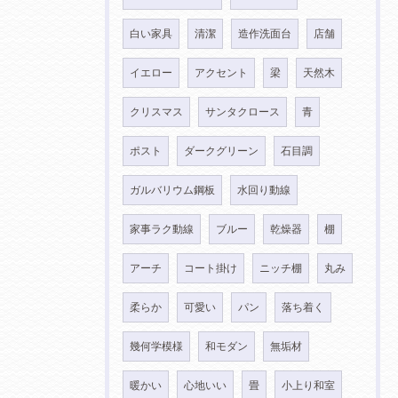
白い家具
清潔
造作洗面台
店舗
イエロー
アクセント
梁
天然木
クリスマス
サンタクロース
青
ポスト
ダークグリーン
石目調
ガルバリウム鋼板
水回り動線
家事ラク動線
ブルー
乾燥器
棚
アーチ
コート掛け
ニッチ棚
丸み
柔らか
可愛い
パン
落ち着く
幾何学模様
和モダン
無垢材
暖かい
心地いい
畳
小上り和室