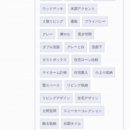
ウッドデッキ
木調アクセント
２階リビング
通風
プライバシー
グレー
爽やか
寛ぎ空間
ダブル洗面
グレーと白
洗面下
ダストボックス
住宅ローン比較
マイホーム計画
住宅購入
小上り収納
畳スペース
リビング収納
リビングデザイン
住宅デザイン
土間玄関
スニーカーコレクション
飾る収納
石調タイル