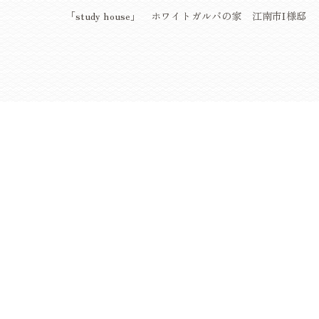
「study house」 ホワイトガルバの家 江南市I様邸
< 前の記事
0586-26-2900
[営業時間] 9:30
ホーム
イベント